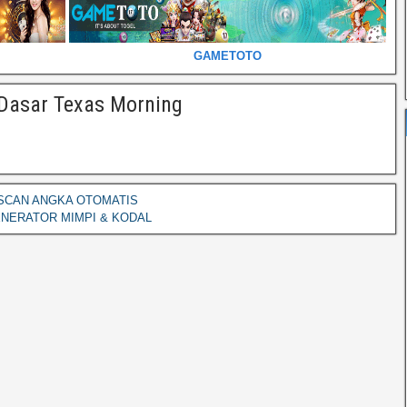
GAMETOTO
 Dasar Texas Morning
SCAN ANGKA OTOMATIS
NERATOR MIMPI & KODAL