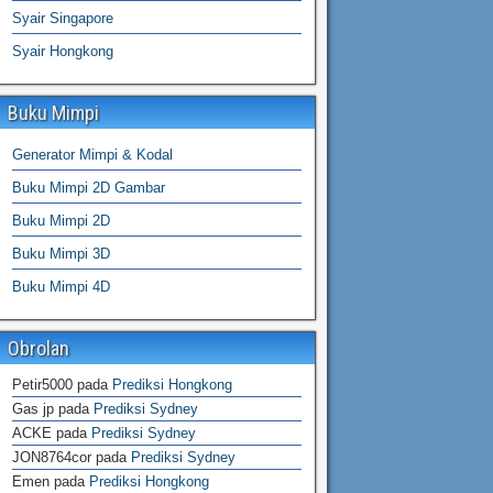
Syair Singapore
Syair Hongkong
Buku Mimpi
Generator Mimpi & Kodal
Buku Mimpi 2D Gambar
Buku Mimpi 2D
Buku Mimpi 3D
Buku Mimpi 4D
Obrolan
Petir5000
pada
Prediksi Hongkong
Gas jp
pada
Prediksi Sydney
ACKE
pada
Prediksi Sydney
JON8764cor
pada
Prediksi Sydney
Emen
pada
Prediksi Hongkong