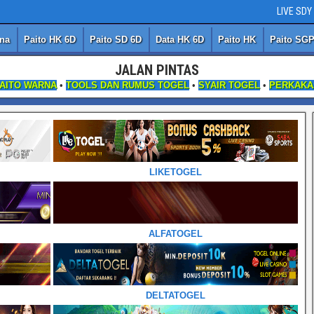
LIVE SDY
rna
Paito HK 6D
Paito SD 6D
Data HK 6D
Paito HK
Paito SG
JALAN PINTAS
AITO WARNA
•
TOOLS DAN RUMUS TOGEL
•
SYAIR TOGEL
•
PERKAKA
LIKETOGEL
ALFATOGEL
DELTATOGEL