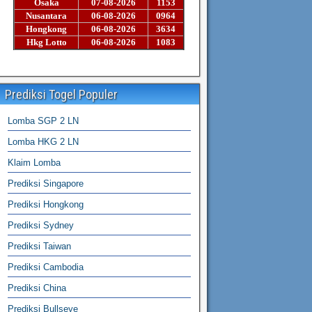
Prediksi Togel Populer
Lomba SGP 2 LN
Lomba HKG 2 LN
Klaim Lomba
Prediksi Singapore
Prediksi Hongkong
Prediksi Sydney
Prediksi Taiwan
Prediksi Cambodia
Prediksi China
Prediksi Bullseye