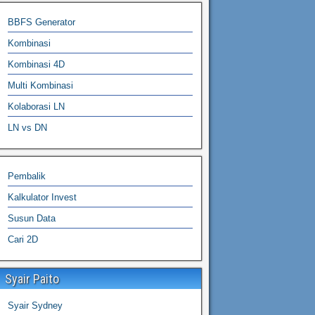
BBFS Generator
Kombinasi
Kombinasi 4D
Multi Kombinasi
Kolaborasi LN
LN vs DN
Pembalik
Kalkulator Invest
Susun Data
Cari 2D
Syair Paito
Syair Sydney