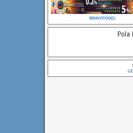
BRAVOTOGEL
Pola
GE