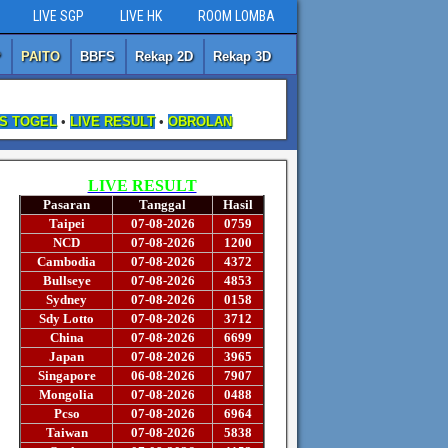
LIVE SGP
LIVE HK
ROOM LOMBA
P
PAITO
BBFS
Rekap 2D
Rekap 3D
S TOGEL
•
LIVE RESULT
•
OBROLAN