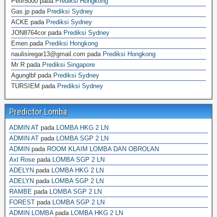
Petir5000
pada
Prediksi Hongkong
Gas jp
pada
Prediksi Sydney
ACKE
pada
Prediksi Sydney
JON8764cor
pada
Prediksi Sydney
Emen
pada
Prediksi Hongkong
naulisiregar13@gmail.com
pada
Prediksi Hongkong
Mr R
pada
Prediksi Singapore
Agunglbf
pada
Prediksi Sydney
TURSIEM
pada
Prediksi Sydney
Predictor Lomba
ADMIN AT
pada
LOMBA HKG 2 LN
ADMIN AT
pada
LOMBA SGP 2 LN
ADMIN
pada
ROOM KLAIM LOMBA DAN OBROLAN
Axl Rose
pada
LOMBA SGP 2 LN
ADELYN
pada
LOMBA HKG 2 LN
ADELYN
pada
LOMBA SGP 2 LN
RAMBE
pada
LOMBA SGP 2 LN
FOREST
pada
LOMBA SGP 2 LN
ADMIN LOMBA
pada
LOMBA HKG 2 LN