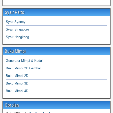
Syair Paito
Syair Sydney
Syair Singapore
Syair Hongkong
Buku Mimpi
Generator Mimpi & Kodal
Buku Mimpi 2D Gambar
Buku Mimpi 2D
Buku Mimpi 3D
Buku Mimpi 4D
Obrolan