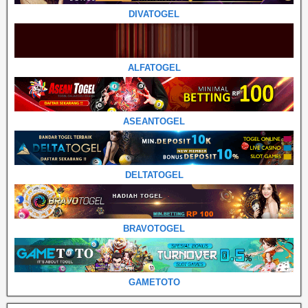
DIVATOGEL
ALFATOGEL
ASEANTOGEL
DELTATOGEL
BRAVOTOGEL
GAMETOTO