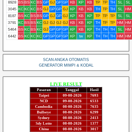
8928
BS
BS
KC
BS
GP
GJ
GP
GP
KB
KP
KB
TP
TP
TH
SL
SL
3045
KC
KC
KC
BS
GJ
GP
GP
GJ
KP
KB
KB
TH
TP
TH
SL
HM
8187
BS
KC
BS
BS
GP
GJ
GP
GJ
KP
KB
KP
TP
TP
TP
SL
SL
3791
KC
BS
BS
KC
GJ
GJ
GJ
GJ
KB
KB
KP
TH
TP
TP
HM
HM
5464
BS
KC
BS
KC
GJ
GP
GP
GP
KP
KB
KP
TH
TH
TH
SL
HM
6442
BS
KC
KC
KC
GP
GP
GP
GP
KP
tw
KP
TH
TH
TH
HM
HM
SCAN ANGKA OTOMATIS
GENERATOR MIMPI & KODAL