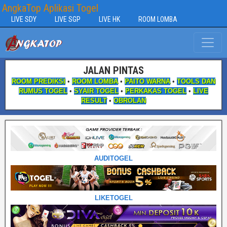
AngkaTop Aplikasi Togel
LIVE SDY
LIVE SGP
LIVE HK
ROOM LOMBA
JALAN PINTAS
ROOM PREDIKSI
•
ROOM LOMBA
•
PAITO WARNA
•
TOOLS DAN
RUMUS TOGEL
•
SYAIR TOGEL
•
PERKAKAS TOGEL
•
LIVE
RESULT
•
OBROLAN
AUDITOGEL
LIKETOGEL