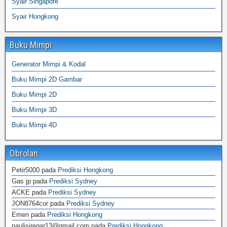
Syair Singapore
Syair Hongkong
Buku Mimpi
Generator Mimpi & Kodal
Buku Mimpi 2D Gambar
Buku Mimpi 2D
Buku Mimpi 3D
Buku Mimpi 4D
Obrolan
Petir5000
pada
Prediksi Hongkong
Gas jp
pada
Prediksi Sydney
ACKE
pada
Prediksi Sydney
JON8764cor
pada
Prediksi Sydney
Emen
pada
Prediksi Hongkong
naulisiregar13@gmail.com
pada
Prediksi Hongkong