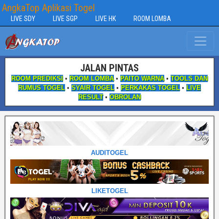
AngkaTop Aplikasi Togel
LIVE SDY
LIVE SGP
LIVE HK
ROOM LOMBA
JALAN PINTAS
ROOM PREDIKSI
•
ROOM LOMBA
•
PAITO WARNA
•
TOOLS DAN
RUMUS TOGEL
•
SYAIR TOGEL
•
PERKAKAS TOGEL
•
LIVE
RESULT
•
OBROLAN
AUDITOGEL
LIKETOGEL