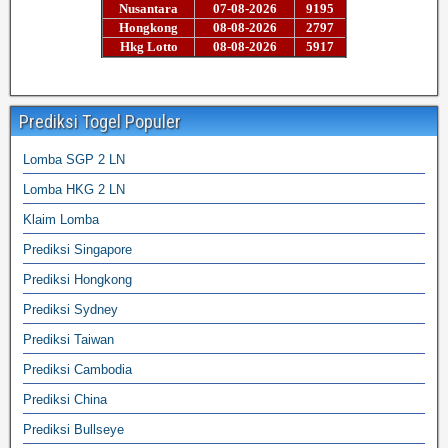
Prediksi Togel Populer
Lomba SGP 2 LN
Lomba HKG 2 LN
Klaim Lomba
Prediksi Singapore
Prediksi Hongkong
Prediksi Sydney
Prediksi Taiwan
Prediksi Cambodia
Prediksi China
Prediksi Bullseye