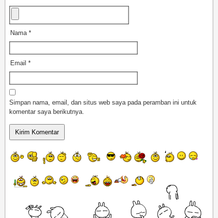
Nama
*
Email
*
Simpan nama, email, dan situs web saya pada peramban ini untuk
komentar saya berikutnya.