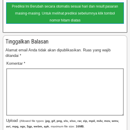
Prediksi Ini Berubah secara otomatis sesuai hari dan result pasaran
masing-masing. Untuk melihat prediksi sebelumnya klik tombol
nomor hitam diatas
Tinggalkan Balasan
Alamat email Anda tidak akan dipublikasikan.
Ruas yang wajib
ditandai
*
Komentar
*
Upload
(Allowed file types:
jpg, gif, png, xls, xlsx, rar, zip, mp4, m4v, mov, wmv,
avi, mpg, ogv, 3gp, webm, apk
, maximum file size:
16MB.