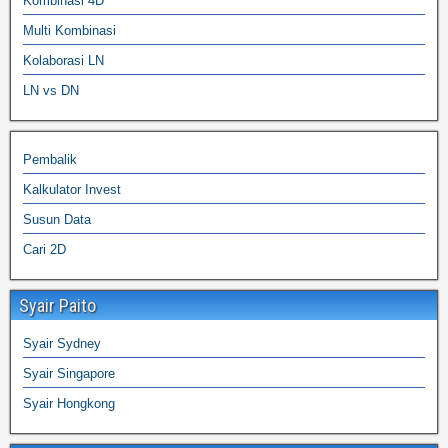
Kombinasi 4D
Multi Kombinasi
Kolaborasi LN
LN vs DN
Pembalik
Kalkulator Invest
Susun Data
Cari 2D
Syair Paito
Syair Sydney
Syair Singapore
Syair Hongkong