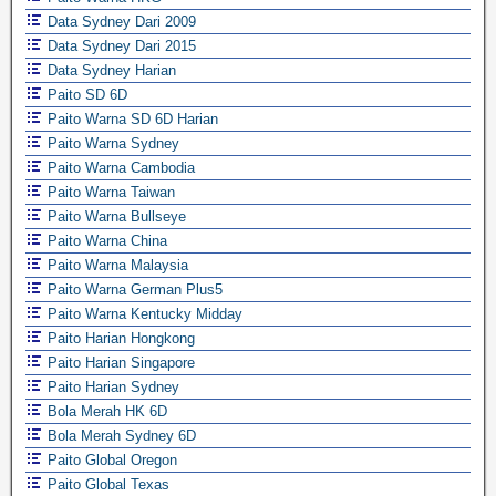
Data Sydney Dari 2009
Data Sydney Dari 2015
Data Sydney Harian
Paito SD 6D
Paito Warna SD 6D Harian
Paito Warna Sydney
Paito Warna Cambodia
Paito Warna Taiwan
Paito Warna Bullseye
Paito Warna China
Paito Warna Malaysia
Paito Warna German Plus5
Paito Warna Kentucky Midday
Paito Harian Hongkong
Paito Harian Singapore
Paito Harian Sydney
Bola Merah HK 6D
Bola Merah Sydney 6D
Paito Global Oregon
Paito Global Texas