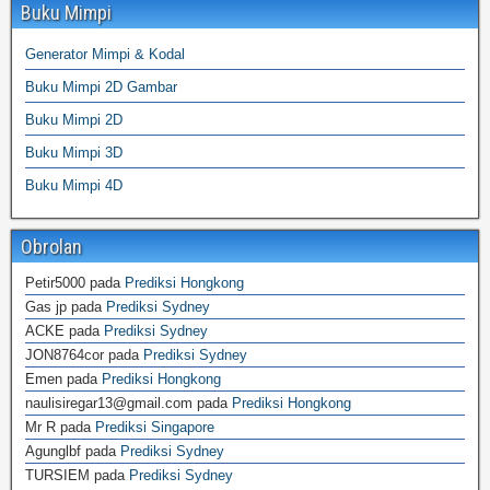
Buku Mimpi
Generator Mimpi & Kodal
Buku Mimpi 2D Gambar
Buku Mimpi 2D
Buku Mimpi 3D
Buku Mimpi 4D
Obrolan
Petir5000
pada
Prediksi Hongkong
Gas jp
pada
Prediksi Sydney
ACKE
pada
Prediksi Sydney
JON8764cor
pada
Prediksi Sydney
Emen
pada
Prediksi Hongkong
naulisiregar13@gmail.com
pada
Prediksi Hongkong
Mr R
pada
Prediksi Singapore
Agunglbf
pada
Prediksi Sydney
TURSIEM
pada
Prediksi Sydney