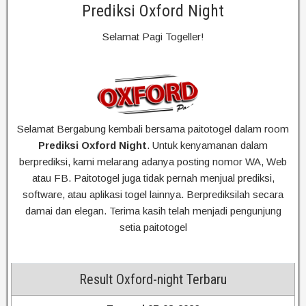
Prediksi Oxford Night
Selamat Pagi Togeller!
Selamat Bergabung kembali bersama paitotogel dalam room
Prediksi Oxford Night
. Untuk kenyamanan dalam
berprediksi, kami melarang adanya posting nomor WA, Web
atau FB. Paitotogel juga tidak pernah menjual prediksi,
software, atau aplikasi togel lainnya. Berprediksilah secara
damai dan elegan. Terima kasih telah menjadi pengunjung
setia paitotogel
Result Oxford-night Terbaru