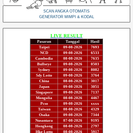
SCAN ANGKA OTOMATIS
GENERATOR MIMPI & KODAL