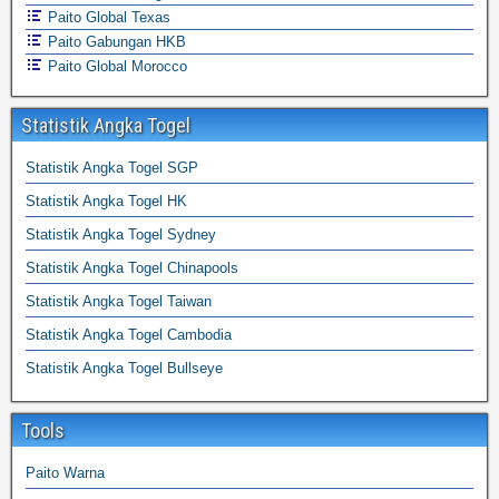
Paito Global Texas
Paito Gabungan HKB
Paito Global Morocco
Statistik Angka Togel
Statistik Angka Togel SGP
Statistik Angka Togel HK
Statistik Angka Togel Sydney
Statistik Angka Togel Chinapools
Statistik Angka Togel Taiwan
Statistik Angka Togel Cambodia
Statistik Angka Togel Bullseye
Tools
Paito Warna