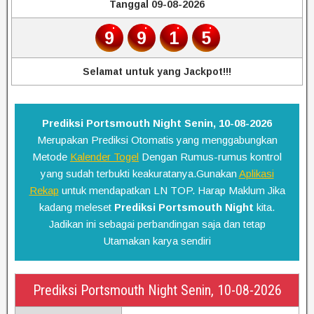
Tanggal 09-08-2026
9
9
1
5
Selamat untuk yang Jackpot!!!
Prediksi Portsmouth Night Senin, 10-08-2026
Merupakan Prediksi Otomatis yang menggabungkan
Metode
Kalender Togel
Dengan Rumus-rumus kontrol
yang sudah terbukti keakuratanya.Gunakan
Aplikasi
Rekap
untuk mendapatkan LN TOP. Harap Maklum Jika
kadang meleset
Prediksi Portsmouth Night
kita.
Jadikan ini sebagai perbandingan saja dan tetap
Utamakan karya sendiri
Prediksi Portsmouth Night Senin, 10-08-2026