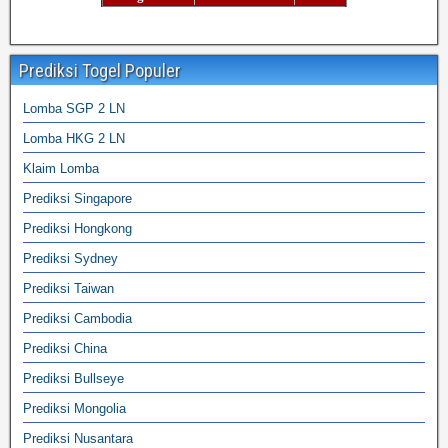
Prediksi Togel Populer
Lomba SGP 2 LN
Lomba HKG 2 LN
Klaim Lomba
Prediksi Singapore
Prediksi Hongkong
Prediksi Sydney
Prediksi Taiwan
Prediksi Cambodia
Prediksi China
Prediksi Bullseye
Prediksi Mongolia
Prediksi Nusantara