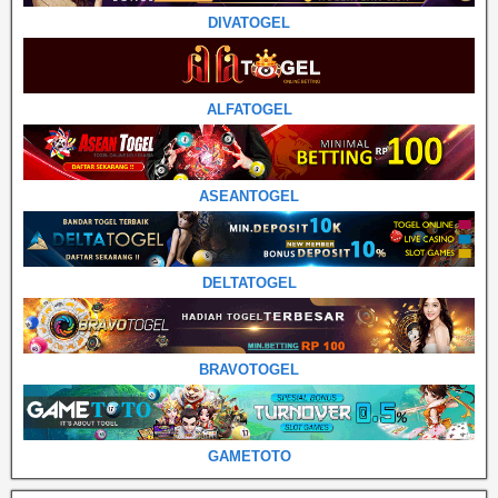
DIVATOGEL
ALFATOGEL
ASEANTOGEL
DELTATOGEL
BRAVOTOGEL
GAMETOTO