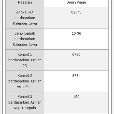
Pasaran
Senin Wage
Angka Ikut
02348
berdasarkan
Kalender Jawa
Jarak Lemah
16-36
berdasarkan
Kalender Jawa
Kontrol 1
6780
berdasarkan Jumlah
2D
Kontrol 2
8734
berdasarkan Jumlah
As + Ekor
Kontrol 3
459
berdasarkan Jumlah
Kop + Kepala