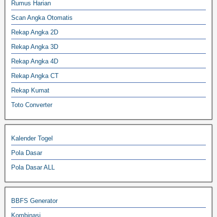
Rumus Harian
Scan Angka Otomatis
Rekap Angka 2D
Rekap Angka 3D
Rekap Angka 4D
Rekap Angka CT
Rekap Kumat
Toto Converter
Kalender Togel
Pola Dasar
Pola Dasar ALL
BBFS Generator
Kombinasi