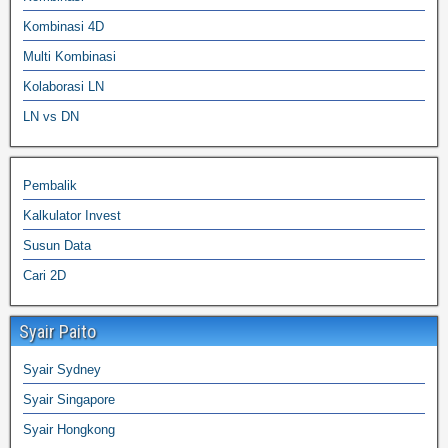
Kombinasi 4D
Multi Kombinasi
Kolaborasi LN
LN vs DN
Pembalik
Kalkulator Invest
Susun Data
Cari 2D
Syair Paito
Syair Sydney
Syair Singapore
Syair Hongkong