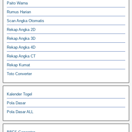
Paito Warna
Rumus Harian
Scan Angka Otomatis
Rekap Angka 2D
Rekap Angka 3D
Rekap Angka 4D
Rekap Angka CT
Rekap Kumat
Toto Converter
Kalender Togel
Pola Dasar
Pola Dasar ALL