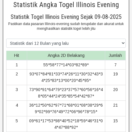
Statistik Angka Togel Illinois Evening
Statistik Togel Illinois Evening Sejak 09-08-2025
Pastikan data pasaran Illinois-evening sudah terupdate dan akurat untuk
menghasilkan statistik togel lebih jitu
Hit
Angka 2D Belakang
Jumlah
1
55*58*77*14*03*82*89*
7
2
93*07*84*81*33*74*26*11*30*32*43*3
19
4*25*83*13*00*20*45*95*
3
73*90*91*64*79*23*37*57*60*56*16*4
20
8*05*44*24*35*85*54*42*87*
4
36*12*50*62*97*71*68*01*08*38*29*6
21
9*02*99*76*49*72*06*96*78*15*
5
09*61*17*53*98*40*52*18*59*46*31*0
15
4*47*88*92*