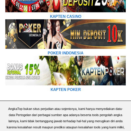
KAPTEN CASINO
POKER INDONESIA
KAPTEN POKER
AngkaTop bukan situs perjudian atau sejenisnya, kami hanya menyediakan data-
data Pertogelan dari perbagai sumber apa adanya beserta tools pengolah angka
lainnya, kami tidak bertanggung jawab terhadap hal-hal yang merugikan diri anda
karena kesalahan result maupun prediksi ataupun kesalahan tools yang kami miliki,