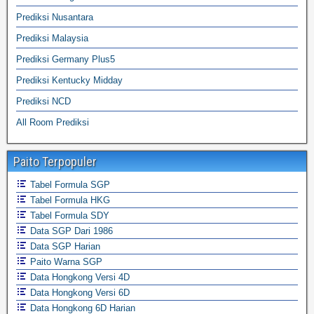
Prediksi Nusantara
Prediksi Malaysia
Prediksi Germany Plus5
Prediksi Kentucky Midday
Prediksi NCD
All Room Prediksi
Paito Terpopuler
Tabel Formula SGP
Tabel Formula HKG
Tabel Formula SDY
Data SGP Dari 1986
Data SGP Harian
Paito Warna SGP
Data Hongkong Versi 4D
Data Hongkong Versi 6D
Data Hongkong 6D Harian