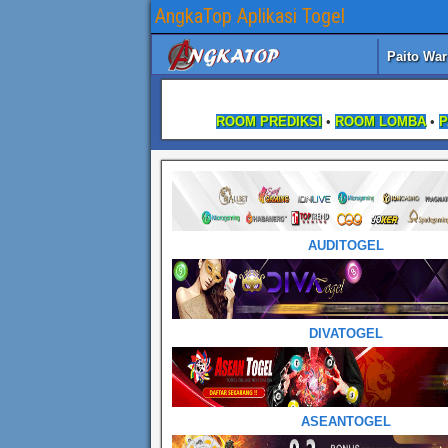
AngkaTop Aplikasi Togel
Paito Wa
ROOM PREDIKSI
•
ROOM LOMBA
•
P
AUDITOGEL
DIVATOGEL
ASEANTOGEL