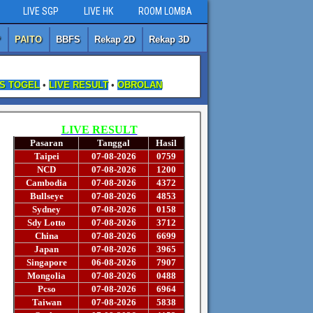
LIVE SGP
LIVE HK
ROOM LOMBA
P
PAITO
BBFS
Rekap 2D
Rekap 3D
S TOGEL
•
LIVE RESULT
•
OBROLAN