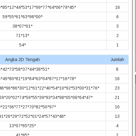
9*85*12*44*53*17*99*77*64*06*79*45*
16
59*55*61*63*98*00*
6
38*07*01*
3
71*13*
2
54*
1
Angka 2D Tengah
Jumlah
3*42*73*58*37*44*38*51*
8
5*49*80*81*19*84*63*04*87*17*16*78*
16
46*96*86*30*12*61*22*40*54*10*92*53*00*31*76*
23
69*20*02*74*59*55*39*93*34*98*05*06*64*47*
21
0*21*36*77*27*70*82*50*97*
10
91*26*29*72*52*01*24*57*43*48*
13
13*07*65*25*
4
41*85*
2