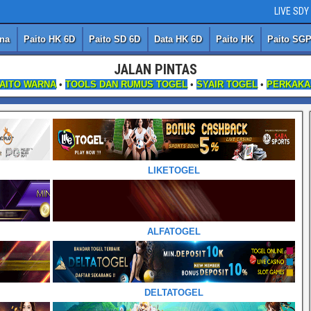
LIVE SDY
rna
Paito HK 6D
Paito SD 6D
Data HK 6D
Paito HK
Paito SG
JALAN PINTAS
AITO WARNA
•
TOOLS DAN RUMUS TOGEL
•
SYAIR TOGEL
•
PERKAKA
LIKETOGEL
ALFATOGEL
DELTATOGEL