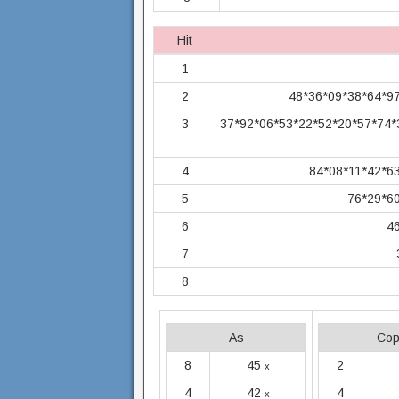
Hit
1
2
48*36*09*38*64*9
3
37*92*06*53*22*52*20*57*74*
4
84*08*11*42*6
5
76*29*6
6
4
7
8
As
Co
8
45
2
x
4
42
4
x