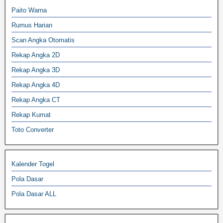
Paito Warna
Rumus Harian
Scan Angka Otomatis
Rekap Angka 2D
Rekap Angka 3D
Rekap Angka 4D
Rekap Angka CT
Rekap Kumat
Toto Converter
Kalender Togel
Pola Dasar
Pola Dasar ALL