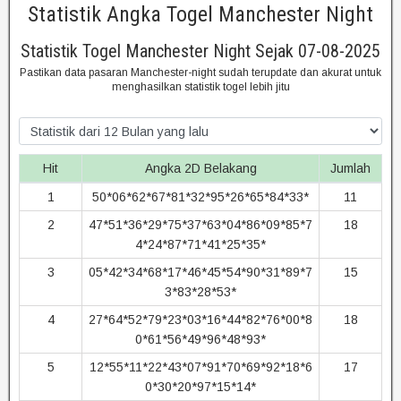
Statistik Angka Togel Manchester Night
Statistik Togel Manchester Night Sejak 07-08-2025
Pastikan data pasaran Manchester-night sudah terupdate dan akurat untuk
menghasilkan statistik togel lebih jitu
Hit
Angka 2D Belakang
Jumlah
1
50*06*62*67*81*32*95*26*65*84*33*
11
2
47*51*36*29*75*37*63*04*86*09*85*7
18
4*24*87*71*41*25*35*
3
05*42*34*68*17*46*45*54*90*31*89*7
15
3*83*28*53*
4
27*64*52*79*23*03*16*44*82*76*00*8
18
0*61*56*49*96*48*93*
5
12*55*11*22*43*07*91*70*69*92*18*6
17
0*30*20*97*15*14*