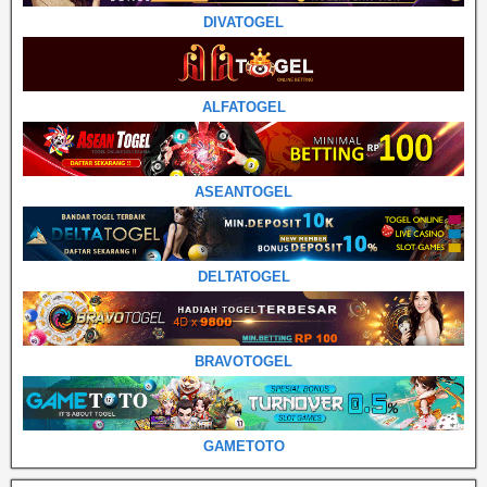
DIVATOGEL
ALFATOGEL
ASEANTOGEL
DELTATOGEL
BRAVOTOGEL
GAMETOTO