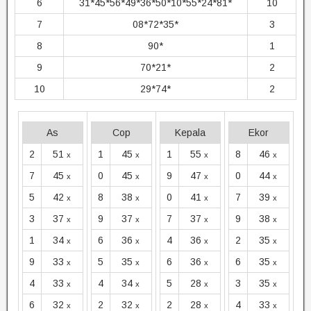
6
31*45*56*49*36*50*10*55*24*81*
10
7
08*72*35*
3
8
90*
1
9
70*21*
2
10
29*74*
2
As
Cop
Kepala
Ekor
2
51
1
45
1
55
8
46
x
x
x
x
7
45
0
45
9
47
0
44
x
x
x
x
5
42
8
38
0
41
7
39
x
x
x
x
3
37
9
37
7
37
9
38
x
x
x
x
1
34
6
36
4
36
2
35
x
x
x
x
9
33
5
35
6
36
6
35
x
x
x
x
4
33
4
34
5
28
3
35
x
x
x
x
6
32
2
32
2
28
4
33
x
x
x
x