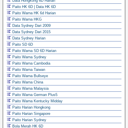
Data Hongkong 6D Harian
Paito HK 6D | Data HK 6D
Paito Warna HK 6d Harian
Paito Warna HKG
Data Sydney Dari 2009
Data Sydney Dari 2015
Data Sydney Harian
Paito SD 6D
Paito Warna SD 6D Harian
Paito Warna Sydney
Paito Warna Cambodia
Paito Warna Taiwan
Paito Warna Bullseye
Paito Warna China
Paito Warna Malaysia
Paito Warna German Plus5
Paito Warna Kentucky Midday
Paito Harian Hongkong
Paito Harian Singapore
Paito Harian Sydney
Bola Merah HK 6D