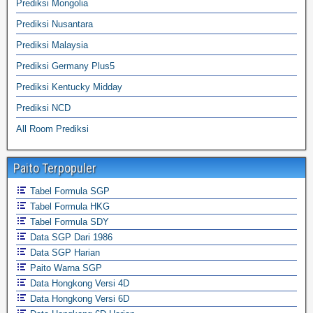
Prediksi Mongolia
Prediksi Nusantara
Prediksi Malaysia
Prediksi Germany Plus5
Prediksi Kentucky Midday
Prediksi NCD
All Room Prediksi
Paito Terpopuler
Tabel Formula SGP
Tabel Formula HKG
Tabel Formula SDY
Data SGP Dari 1986
Data SGP Harian
Paito Warna SGP
Data Hongkong Versi 4D
Data Hongkong Versi 6D