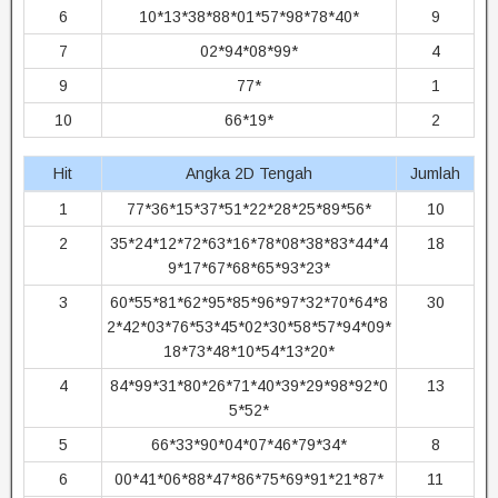
6
10*13*38*88*01*57*98*78*40*
9
7
02*94*08*99*
4
9
77*
1
10
66*19*
2
Hit
Angka 2D Tengah
Jumlah
1
77*36*15*37*51*22*28*25*89*56*
10
2
35*24*12*72*63*16*78*08*38*83*44*4
18
9*17*67*68*65*93*23*
3
60*55*81*62*95*85*96*97*32*70*64*8
30
2*42*03*76*53*45*02*30*58*57*94*09*
18*73*48*10*54*13*20*
4
84*99*31*80*26*71*40*39*29*98*92*0
13
5*52*
5
66*33*90*04*07*46*79*34*
8
6
00*41*06*88*47*86*75*69*91*21*87*
11