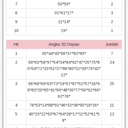
7
50*59*
2
8
01*61*27*
3
9
11*14*
2
10
19*
1
Hit
Angka 2D Depan
Jumlah
1
05*44*43*06*37*82*89*
7
2
99*63*58*97*54*34*84*92*47*25*75*8
24
5*04*71*15*01*27*86*80*32*39*79*42*
12*
3
96*68*09*03*73*19*07*87*51*57*16*9
25
8*83*20*65*41*69*48*30*77*00*02*66*
62*78*
4
76*53*14*88*91*46*33*38*95*18*26*
11
5
40*23*22*93*67*64*28*17*11*52*61*5
12
9*