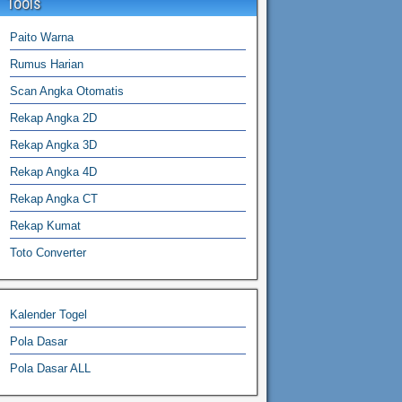
Tools
Paito Warna
Rumus Harian
Scan Angka Otomatis
Rekap Angka 2D
Rekap Angka 3D
Rekap Angka 4D
Rekap Angka CT
Rekap Kumat
Toto Converter
Kalender Togel
Pola Dasar
Pola Dasar ALL