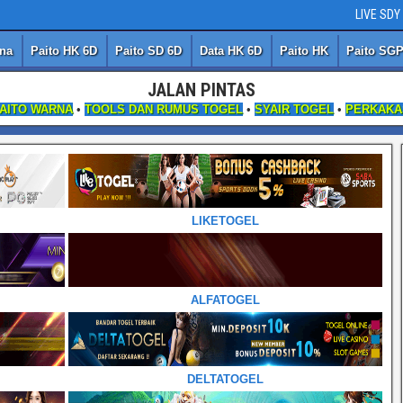
LIVE SDY
rna
Paito HK 6D
Paito SD 6D
Data HK 6D
Paito HK
Paito SG
JALAN PINTAS
AITO WARNA
•
TOOLS DAN RUMUS TOGEL
•
SYAIR TOGEL
•
PERKAKA
LIKETOGEL
ALFATOGEL
DELTATOGEL