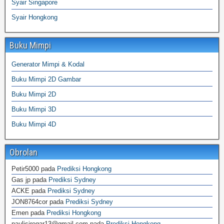
Syair Singapore
Syair Hongkong
Buku Mimpi
Generator Mimpi & Kodal
Buku Mimpi 2D Gambar
Buku Mimpi 2D
Buku Mimpi 3D
Buku Mimpi 4D
Obrolan
Petir5000
pada
Prediksi Hongkong
Gas jp
pada
Prediksi Sydney
ACKE
pada
Prediksi Sydney
JON8764cor
pada
Prediksi Sydney
Emen
pada
Prediksi Hongkong
naulisiregar13@gmail.com
pada
Prediksi Hongkong