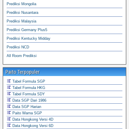
Prediksi Mongolia
Prediksi Nusantara
Prediksi Malaysia
Prediksi Germany Plus5
Prediksi Kentucky Midday
Prediksi NCD
All Room Prediksi
Paito Terpopuler
Tabel Formula SGP
Tabel Formula HKG
Tabel Formula SDY
Data SGP Dari 1986
Data SGP Harian
Paito Warna SGP
Data Hongkong Versi 4D
Data Hongkong Versi 6D