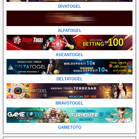
DIVATOGEL
ALFATOGEL
ASEANTOGEL
DELTATOGEL
BRAVOTOGEL
GAMETOTO