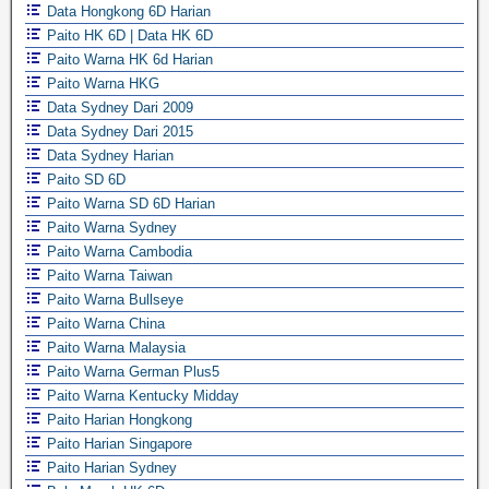
Data Hongkong 6D Harian
Paito HK 6D | Data HK 6D
Paito Warna HK 6d Harian
Paito Warna HKG
Data Sydney Dari 2009
Data Sydney Dari 2015
Data Sydney Harian
Paito SD 6D
Paito Warna SD 6D Harian
Paito Warna Sydney
Paito Warna Cambodia
Paito Warna Taiwan
Paito Warna Bullseye
Paito Warna China
Paito Warna Malaysia
Paito Warna German Plus5
Paito Warna Kentucky Midday
Paito Harian Hongkong
Paito Harian Singapore
Paito Harian Sydney