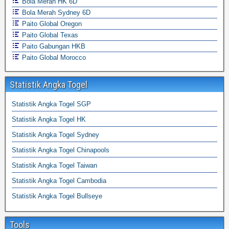
Bola Merah HK 6D
Bola Merah Sydney 6D
Paito Global Oregon
Paito Global Texas
Paito Gabungan HKB
Paito Global Morocco
Statistik Angka Togel
Statistik Angka Togel SGP
Statistik Angka Togel HK
Statistik Angka Togel Sydney
Statistik Angka Togel Chinapools
Statistik Angka Togel Taiwan
Statistik Angka Togel Cambodia
Statistik Angka Togel Bullseye
Tools