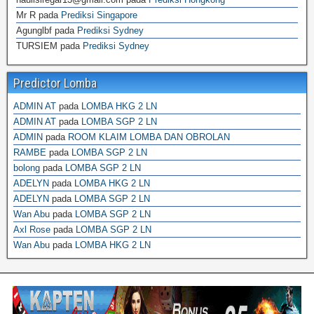
Mr R
pada
Prediksi Singapore
Agunglbf
pada
Prediksi Sydney
TURSIEM
pada
Prediksi Sydney
Predictor Lomba
ADMIN AT
pada
LOMBA HKG 2 LN
ADMIN AT
pada
LOMBA SGP 2 LN
ADMIN
pada
ROOM KLAIM LOMBA DAN OBROLAN
RAMBE
pada
LOMBA SGP 2 LN
bolong
pada
LOMBA SGP 2 LN
ADELYN
pada
LOMBA HKG 2 LN
ADELYN
pada
LOMBA SGP 2 LN
Wan Abu
pada
LOMBA SGP 2 LN
Axl Rose
pada
LOMBA SGP 2 LN
Wan Abu
pada
LOMBA HKG 2 LN