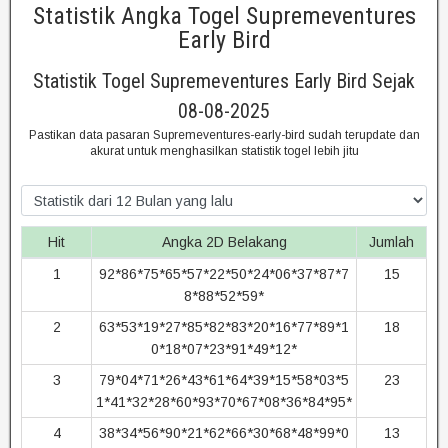
Statistik Angka Togel Supremeventures
Early Bird
Statistik Togel Supremeventures Early Bird Sejak
08-08-2025
Pastikan data pasaran Supremeventures-early-bird sudah terupdate dan
akurat untuk menghasilkan statistik togel lebih jitu
Hit
Angka 2D Belakang
Jumlah
1
92*86*75*65*57*22*50*24*06*37*87*7
15
8*88*52*59*
2
63*53*19*27*85*82*83*20*16*77*89*1
18
0*18*07*23*91*49*12*
3
79*04*71*26*43*61*64*39*15*58*03*5
23
1*41*32*28*60*93*70*67*08*36*84*95*
4
38*34*56*90*21*62*66*30*68*48*99*0
13