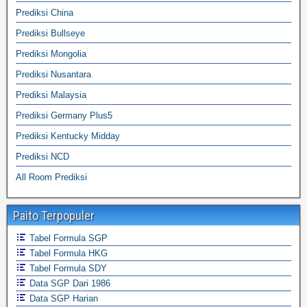
Prediksi China
Prediksi Bullseye
Prediksi Mongolia
Prediksi Nusantara
Prediksi Malaysia
Prediksi Germany Plus5
Prediksi Kentucky Midday
Prediksi NCD
All Room Prediksi
Paito Terpopuler
Tabel Formula SGP
Tabel Formula HKG
Tabel Formula SDY
Data SGP Dari 1986
Data SGP Harian