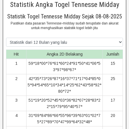
Statistik Angka Togel Tennesse Midday
Statistik Togel Tennesse Midday Sejak 08-08-2025
Pastikan data pasaran Tennesse-midday sudah terupdate dan akurat
untuk menghasilkan statistik togel lebih jitu
Hit
Angka 2D Belakang
Jumlah
1
59*18*00*76*61*60*24*91*50*41*06*5
15
3*97*98*67*
2
42*35*73*26*87*16*37*71*17*04*85*0
25
5*94*54*65*10*34*14*25*62*43*58*92*
80*72*
3
51*19*20*52*45*03*36*82*07*28*83*2
17
2*15*79*95*40*57*
4
31*09*84*86*66*55*96*39*63*01*02*7
20
5*27*89*70*47*99*64*32*48*