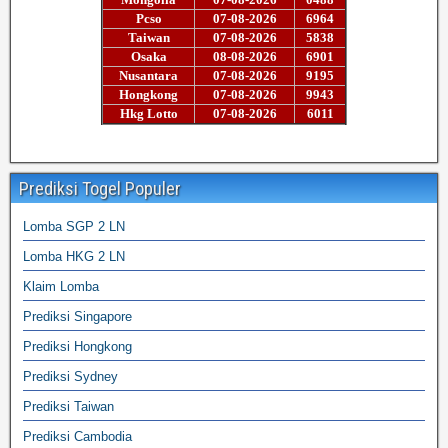
Prediksi Togel Populer
Lomba SGP 2 LN
Lomba HKG 2 LN
Klaim Lomba
Prediksi Singapore
Prediksi Hongkong
Prediksi Sydney
Prediksi Taiwan
Prediksi Cambodia