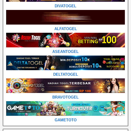
DIVATOGEL
ALFATOGEL
ASEANTOGEL
DELTATOGEL
BRAVOTOGEL
GAMETOTO