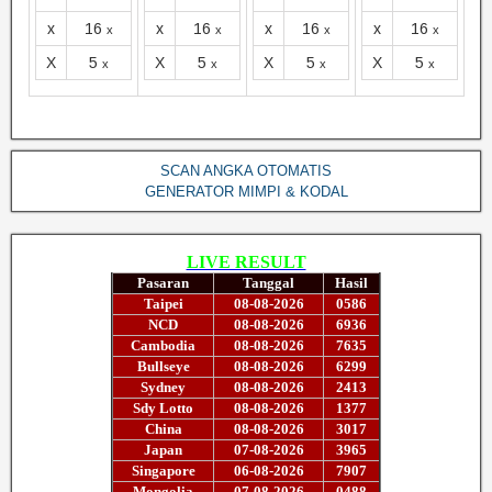
x
16
x
16
x
16
x
16
x
x
x
x
X
5
X
5
X
5
X
5
x
x
x
x
SCAN ANGKA OTOMATIS
GENERATOR MIMPI & KODAL