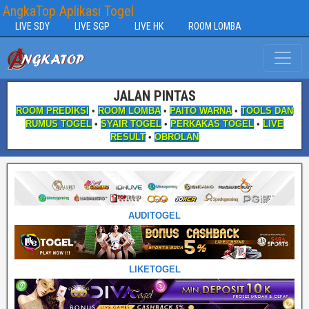
AngkaTop Aplikasi Togel
LIVE SDY
LIVE SGP
LIVE HK
ROOM LOMBA
JALAN PINTAS
ROOM PREDIKSI
•
ROOM LOMBA
•
PAITO WARNA
•
TOOLS DAN
RUMUS TOGEL
•
SYAIR TOGEL
•
PERKAKAS TOGEL
•
LIVE
RESULT
•
OBROLAN
AUDITOGEL
LIKETOGEL