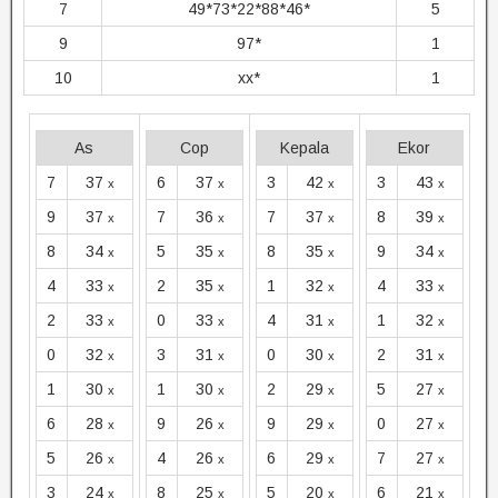
7
49*73*22*88*46*
5
9
97*
1
10
xx*
1
As
Cop
Kepala
Ekor
7
37
6
37
3
42
3
43
x
x
x
x
9
37
7
36
7
37
8
39
x
x
x
x
8
34
5
35
8
35
9
34
x
x
x
x
4
33
2
35
1
32
4
33
x
x
x
x
2
33
0
33
4
31
1
32
x
x
x
x
0
32
3
31
0
30
2
31
x
x
x
x
1
30
1
30
2
29
5
27
x
x
x
x
6
28
9
26
9
29
0
27
x
x
x
x
5
26
4
26
6
29
7
27
x
x
x
x
3
24
8
25
5
20
6
21
x
x
x
x