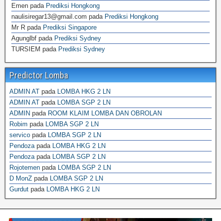
Emen
pada
Prediksi Hongkong
naulisiregar13@gmail.com
pada
Prediksi Hongkong
Mr R
pada
Prediksi Singapore
Agunglbf
pada
Prediksi Sydney
TURSIEM
pada
Prediksi Sydney
Predictor Lomba
ADMIN AT
pada
LOMBA HKG 2 LN
ADMIN AT
pada
LOMBA SGP 2 LN
ADMIN
pada
ROOM KLAIM LOMBA DAN OBROLAN
Robim
pada
LOMBA SGP 2 LN
servico
pada
LOMBA SGP 2 LN
Pendoza
pada
LOMBA HKG 2 LN
Pendoza
pada
LOMBA SGP 2 LN
Rojotemen
pada
LOMBA SGP 2 LN
D MonZ
pada
LOMBA SGP 2 LN
Gurdut
pada
LOMBA HKG 2 LN