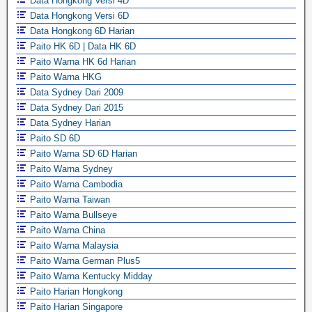
Data Hongkong Versi 4D
Data Hongkong Versi 6D
Data Hongkong 6D Harian
Paito HK 6D | Data HK 6D
Paito Warna HK 6d Harian
Paito Warna HKG
Data Sydney Dari 2009
Data Sydney Dari 2015
Data Sydney Harian
Paito SD 6D
Paito Warna SD 6D Harian
Paito Warna Sydney
Paito Warna Cambodia
Paito Warna Taiwan
Paito Warna Bullseye
Paito Warna China
Paito Warna Malaysia
Paito Warna German Plus5
Paito Warna Kentucky Midday
Paito Harian Hongkong
Paito Harian Singapore