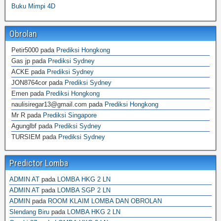
Buku Mimpi 4D
Obrolan
Petir5000
pada
Prediksi Hongkong
Gas jp
pada
Prediksi Sydney
ACKE
pada
Prediksi Sydney
JON8764cor
pada
Prediksi Sydney
Emen
pada
Prediksi Hongkong
naulisiregar13@gmail.com
pada
Prediksi Hongkong
Mr R
pada
Prediksi Singapore
Agunglbf
pada
Prediksi Sydney
TURSIEM
pada
Prediksi Sydney
Predictor Lomba
ADMIN AT
pada
LOMBA HKG 2 LN
ADMIN AT
pada
LOMBA SGP 2 LN
ADMIN
pada
ROOM KLAIM LOMBA DAN OBROLAN
Slendang Biru
pada
LOMBA HKG 2 LN