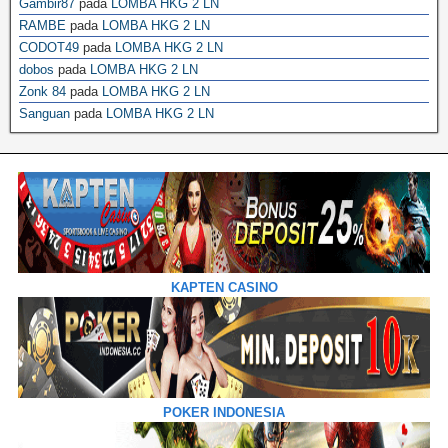
Gambir87
pada
LOMBA HKG 2 LN
RAMBE
pada
LOMBA HKG 2 LN
CODOT49
pada
LOMBA HKG 2 LN
dobos
pada
LOMBA HKG 2 LN
Zonk 84
pada
LOMBA HKG 2 LN
Sanguan
pada
LOMBA HKG 2 LN
KAPTEN CASINO
POKER INDONESIA