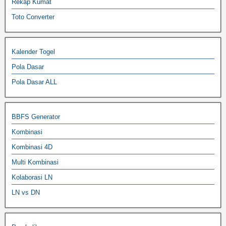
Rekap Kumat
Toto Converter
Kalender Togel
Pola Dasar
Pola Dasar ALL
BBFS Generator
Kombinasi
Kombinasi 4D
Multi Kombinasi
Kolaborasi LN
LN vs DN