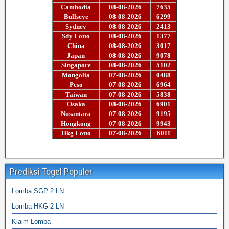
Prediksi Togel Populer
Lomba SGP 2 LN
Lomba HKG 2 LN
Klaim Lomba