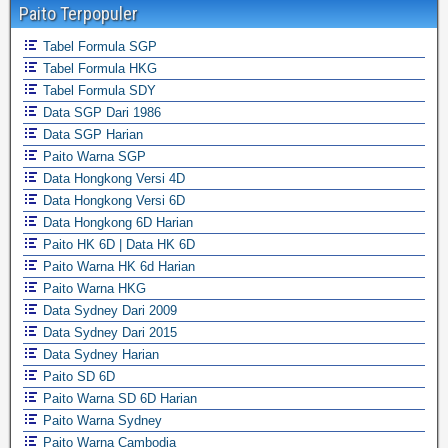
Paito Terpopuler
Tabel Formula SGP
Tabel Formula HKG
Tabel Formula SDY
Data SGP Dari 1986
Data SGP Harian
Paito Warna SGP
Data Hongkong Versi 4D
Data Hongkong Versi 6D
Data Hongkong 6D Harian
Paito HK 6D | Data HK 6D
Paito Warna HK 6d Harian
Paito Warna HKG
Data Sydney Dari 2009
Data Sydney Dari 2015
Data Sydney Harian
Paito SD 6D
Paito Warna SD 6D Harian
Paito Warna Sydney
Paito Warna Cambodia