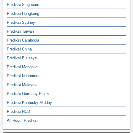
Prediksi Singapore
Prediksi Hongkong
Prediksi Sydney
Prediksi Taiwan
Prediksi Cambodia
Prediksi China
Prediksi Bullseye
Prediksi Mongolia
Prediksi Nusantara
Prediksi Malaysia
Prediksi Germany Plus5
Prediksi Kentucky Midday
Prediksi NCD
All Room Prediksi