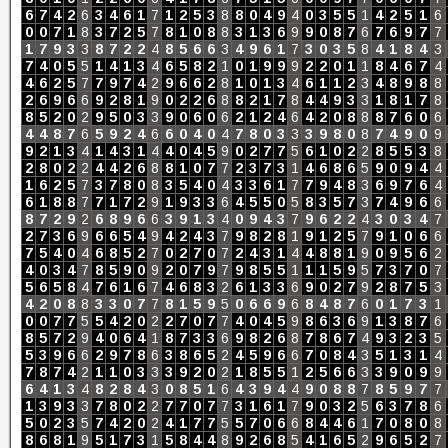
6
7
4
2
6
3
4
6
1
7
1
2
5
3
8
8
0
4
9
4
0
3
5
5
1
4
2
5
1
6
0
0
7
1
8
3
7
2
5
7
8
1
0
8
8
3
1
3
6
9
9
0
8
7
6
7
6
9
7
7
1
7
9
3
3
8
7
2
2
4
8
5
6
6
3
4
9
6
1
7
3
0
3
5
8
4
1
8
4
3
7
4
0
5
5
1
4
1
3
4
6
5
8
2
1
0
1
9
9
9
2
2
0
1
1
8
4
6
7
4
4
6
2
5
7
7
9
7
4
2
9
6
6
2
8
1
0
1
3
4
6
1
1
2
3
4
8
9
8
8
2
6
9
6
6
9
2
8
1
9
0
2
2
6
8
8
2
1
7
8
4
4
9
3
3
1
8
1
7
8
8
5
2
0
2
9
5
0
3
3
9
0
6
0
6
2
1
2
4
6
4
2
0
8
8
8
7
6
0
6
4
4
8
7
6
5
9
2
4
6
6
0
4
0
4
7
8
0
3
3
3
9
8
0
8
7
4
9
0
9
9
2
1
3
4
1
4
3
1
4
4
0
4
5
9
0
2
7
7
5
6
1
0
2
2
8
5
5
3
8
2
8
0
2
2
4
4
2
6
8
8
1
0
7
7
2
3
7
3
1
4
6
8
6
5
9
0
9
4
4
1
6
2
5
7
3
7
8
0
8
3
5
4
0
4
3
3
6
1
7
7
9
4
8
3
6
9
7
6
4
6
1
8
8
7
7
1
7
2
9
1
9
3
3
6
4
5
5
0
5
8
3
5
7
3
7
4
9
6
6
8
7
2
9
2
6
8
9
6
6
3
9
1
3
4
0
9
4
3
7
9
6
2
2
4
3
0
3
4
7
2
7
3
6
9
6
6
5
4
9
4
2
4
3
7
9
8
2
8
1
9
1
2
5
7
9
1
0
6
6
7
5
4
0
4
6
8
5
2
7
0
2
7
0
7
2
4
3
1
4
4
8
8
1
9
0
9
5
6
2
4
0
3
4
7
8
5
9
0
9
2
0
7
9
7
9
8
5
5
1
1
1
5
9
5
7
3
7
0
7
5
6
5
8
4
7
6
1
6
7
4
6
8
3
2
6
1
3
3
6
9
0
2
7
9
2
8
7
5
3
4
2
0
8
8
3
3
0
7
7
8
1
5
9
5
0
6
6
9
6
8
4
8
7
6
0
1
7
3
1
0
0
7
7
5
5
4
2
0
2
2
7
0
7
7
4
0
4
5
9
8
6
3
6
9
1
3
8
7
6
8
5
7
2
9
4
0
6
4
1
8
7
3
3
6
9
8
2
6
8
7
8
6
7
4
9
3
2
3
5
5
3
9
6
6
2
9
7
8
6
3
8
6
5
2
4
5
9
6
6
7
0
8
4
3
5
1
3
1
4
7
8
7
4
2
1
1
0
3
3
3
9
2
0
2
1
8
5
5
1
2
5
6
6
3
3
9
0
9
9
6
4
1
3
4
8
2
8
4
3
0
8
5
1
6
4
3
9
4
4
9
0
8
8
7
8
5
9
7
7
1
3
9
3
3
7
8
0
2
2
7
7
0
7
7
3
1
6
1
7
9
0
3
2
5
6
3
7
8
6
5
0
2
3
5
7
4
2
0
2
4
1
7
7
5
5
7
0
6
6
8
4
4
6
1
7
0
8
0
8
8
6
8
1
9
5
1
7
3
1
5
8
4
4
8
9
2
6
8
5
4
1
6
5
2
9
6
5
2
7