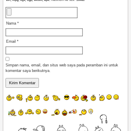
Nama
*
Email
*
Simpan nama, email, dan situs web saya pada peramban ini untuk
komentar saya berikutnya.