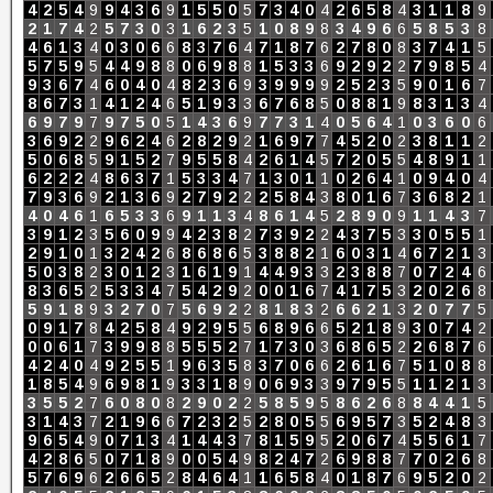
4
2
5
4
9
9
4
3
6
9
1
5
5
0
5
7
3
4
0
4
2
6
5
8
4
3
1
1
8
9
2
1
7
4
2
5
7
3
0
3
1
6
2
3
5
1
0
8
9
8
3
4
9
6
6
5
8
5
3
8
4
6
1
3
4
0
3
0
6
6
8
3
7
6
4
7
1
8
7
6
2
7
8
0
8
3
7
4
1
5
5
7
5
9
5
4
4
9
8
8
0
6
9
8
8
1
5
3
3
6
9
2
9
2
2
7
9
8
5
4
9
3
6
7
4
6
0
4
0
4
8
2
3
6
9
3
9
9
9
9
2
5
2
3
5
9
0
1
6
7
8
6
7
3
1
4
1
2
4
6
5
1
9
3
3
6
7
6
8
5
0
8
8
1
9
8
3
1
3
4
6
9
7
9
7
9
7
5
0
5
1
4
3
6
9
7
7
3
1
4
0
5
6
4
1
0
3
6
0
6
3
6
9
2
2
9
6
2
4
6
2
8
2
9
2
1
6
9
7
7
4
5
2
0
2
3
8
1
1
2
5
0
6
8
5
9
1
5
2
7
9
5
5
8
4
2
6
1
4
5
7
2
0
5
5
4
8
9
1
1
6
2
2
2
4
8
6
3
7
1
5
3
3
4
7
1
3
0
1
1
0
2
6
4
1
0
9
4
0
4
7
9
3
6
9
2
1
3
6
9
2
7
9
2
2
2
5
8
4
3
8
0
1
6
7
3
6
8
2
1
4
0
4
6
1
6
5
3
3
6
9
1
1
3
4
8
6
1
4
5
2
8
9
0
9
1
1
4
3
7
3
9
1
2
3
5
6
0
9
9
4
2
3
8
2
7
3
9
2
2
4
3
7
5
3
3
0
5
5
1
2
9
1
0
1
3
2
4
2
6
8
6
8
6
5
3
8
8
2
1
6
0
3
1
4
6
7
2
1
3
5
0
3
8
2
3
0
1
2
3
1
6
1
9
1
4
4
9
3
3
2
3
8
8
7
0
7
2
4
6
8
3
6
5
2
5
3
3
4
7
5
4
2
9
2
0
0
1
6
7
4
1
7
5
3
2
0
2
6
8
5
9
1
8
9
3
2
7
0
7
5
6
9
2
2
8
1
8
3
2
6
6
2
1
3
2
0
7
7
5
0
9
1
7
8
4
2
5
8
4
9
2
9
5
5
6
8
9
6
6
5
2
1
8
9
3
0
7
4
2
0
0
6
1
7
3
9
9
8
8
5
5
5
2
7
1
7
3
0
3
6
8
6
5
2
2
6
8
7
6
4
2
4
0
4
9
2
5
5
1
9
6
3
5
8
3
7
0
6
6
2
6
1
6
7
5
1
0
8
8
1
8
5
4
9
6
9
8
1
9
3
3
1
8
9
0
6
9
3
3
9
7
9
5
5
1
1
2
1
3
3
5
5
2
7
6
0
8
0
8
2
9
0
2
2
5
8
5
9
5
8
6
2
6
8
8
4
4
1
5
3
1
4
3
7
2
1
9
6
6
7
2
3
2
5
2
8
0
5
5
6
9
5
7
3
5
2
4
8
3
9
6
5
4
9
0
7
1
3
4
1
4
4
3
7
8
1
5
9
5
2
0
6
7
4
5
5
6
1
7
4
2
8
6
5
0
7
1
8
9
0
0
5
4
9
8
2
4
7
2
6
9
8
8
7
7
0
2
6
8
5
7
6
9
6
2
6
6
5
2
8
4
6
4
1
1
6
5
8
4
0
1
8
7
6
9
5
2
0
2