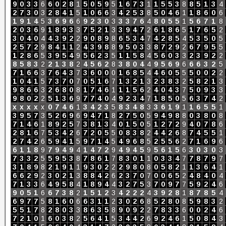
9
0
3
3
6
6
0
2
8
1
5
0
5
9
5
1
6
7
3
1
1
5
5
3
8
8
5
1
3
4
2
7
3
0
3
2
8
4
1
5
1
0
6
6
3
4
2
5
3
8
5
0
4
6
1
1
8
6
0
6
1
9
1
4
5
3
6
9
6
6
9
2
3
0
3
3
3
7
6
4
8
0
5
5
1
5
6
7
1
8
2
0
3
6
9
1
8
9
3
3
7
5
2
1
3
3
9
4
7
2
6
1
8
6
5
1
7
6
5
2
3
0
4
0
4
4
3
9
2
2
9
0
8
9
8
6
5
3
4
7
4
2
8
5
4
5
3
5
0
5
2
5
7
2
9
8
4
1
1
2
4
3
9
8
8
9
5
0
3
3
8
7
2
9
2
6
7
9
5
5
1
2
8
6
5
3
9
5
4
9
5
6
2
3
5
1
1
5
8
4
5
6
0
3
3
2
3
9
2
2
8
5
8
3
2
2
1
3
8
2
4
5
6
2
8
3
8
0
4
4
9
5
6
9
6
6
6
3
2
5
7
1
6
6
3
7
6
4
3
7
3
6
0
0
0
1
6
8
5
4
4
6
0
5
5
5
0
0
2
2
1
0
4
1
5
7
3
7
0
7
0
5
1
6
7
1
3
2
1
3
2
3
8
3
2
5
8
2
1
3
9
8
6
6
3
2
6
8
0
8
1
7
4
6
1
1
1
5
6
2
4
0
4
3
7
5
0
9
3
3
9
8
0
2
2
5
1
3
6
9
7
7
4
0
4
9
2
3
4
7
1
8
5
0
5
6
3
7
4
2
x
x
x
x
x
0
7
4
6
1
3
4
2
3
5
8
3
4
8
3
3
6
1
9
1
1
6
5
5
1
3
9
5
7
3
5
2
6
9
6
9
4
7
1
8
2
7
5
0
5
9
4
9
8
8
0
3
8
0
8
7
1
4
6
1
8
9
2
5
7
3
8
1
3
4
0
1
5
0
5
1
2
7
2
9
4
0
7
8
6
2
8
1
6
7
5
3
4
2
6
7
2
0
5
5
0
8
3
8
2
4
4
2
6
8
7
4
5
5
1
2
7
4
2
6
5
9
4
1
5
9
7
1
4
5
4
9
6
8
5
2
5
5
6
2
7
1
6
9
6
6
1
1
8
9
7
9
4
9
4
1
4
7
2
9
4
9
4
5
9
5
6
1
5
6
3
0
3
0
3
7
3
3
2
5
5
9
5
3
8
7
8
6
1
7
8
3
0
1
1
0
3
3
4
7
7
8
7
9
7
3
1
8
9
8
2
1
9
1
1
9
3
0
2
2
2
9
8
0
8
0
5
8
2
1
1
3
6
4
1
6
6
2
9
2
3
0
2
1
3
8
8
4
2
6
2
3
7
0
7
0
0
6
5
2
4
8
4
0
4
7
1
3
3
6
4
9
5
8
4
1
8
9
4
4
3
2
7
5
3
7
0
9
7
7
5
9
2
4
6
9
0
5
1
6
6
7
3
8
2
1
5
1
2
3
4
2
2
2
4
3
9
2
8
1
8
7
8
5
4
6
9
7
7
5
8
1
6
0
6
6
3
1
1
2
3
0
2
6
8
5
2
8
0
8
5
9
8
3
2
5
5
1
7
8
2
8
0
3
3
8
6
3
5
8
9
0
9
2
2
7
8
3
3
6
0
0
2
4
6
7
2
1
0
1
6
0
3
8
2
5
6
4
1
5
3
4
4
2
6
9
2
4
6
1
5
0
8
4
3