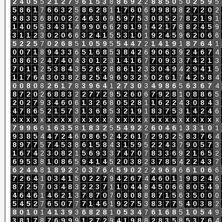
2
4
0
5
5
2
1
2
7
9
6
1
5
3
8
8
6
9
2
2
8
8
5
0
5
0
2
5
9
5
5
8
6
1
7
6
6
3
2
5
8
6
2
8
1
1
7
6
0
6
9
9
8
9
8
2
7
2
0
2
9
8
3
3
6
8
0
0
2
2
4
6
3
6
9
5
9
7
5
3
0
8
5
2
7
8
2
1
9
1
1
4
0
5
5
3
4
3
1
4
9
9
0
6
6
2
8
1
9
1
4
2
1
7
8
8
2
4
5
9
3
1
1
2
3
0
2
0
6
6
3
2
4
1
5
5
3
1
0
1
9
2
4
5
9
6
2
0
6
6
5
2
2
5
7
0
2
6
8
5
1
0
5
9
5
5
4
4
7
2
1
4
1
9
1
8
7
6
4
1
0
0
7
1
8
9
4
3
3
6
5
1
6
8
5
3
8
4
2
6
9
0
6
3
9
2
4
6
7
4
0
8
6
5
2
4
7
4
0
4
3
0
1
2
3
1
4
1
6
7
7
0
9
3
3
7
4
2
1
3
7
0
1
1
2
5
3
8
4
3
5
2
6
2
8
8
6
1
2
3
3
0
4
9
4
2
9
4
1
5
1
1
7
6
4
3
0
3
8
2
8
2
5
4
9
6
9
3
2
5
0
2
6
1
7
4
2
5
8
4
0
0
8
0
8
2
6
1
7
8
3
9
6
4
1
2
7
3
0
3
4
9
8
6
5
6
3
6
7
4
8
7
2
0
2
6
8
8
3
2
2
7
7
2
9
5
2
6
0
6
7
9
2
8
1
0
8
8
6
5
2
0
2
7
9
3
4
6
0
6
1
3
2
6
8
0
5
2
8
1
1
6
2
2
4
3
0
8
4
3
4
7
8
6
5
2
1
5
7
3
1
3
6
8
5
3
2
1
9
1
8
3
7
5
3
1
4
2
4
6
x
x
x
x
x
x
x
x
x
x
x
x
x
x
x
x
x
x
x
x
x
x
x
x
x
x
x
x
x
x
7
9
9
6
6
1
6
3
5
8
1
8
3
2
5
5
4
9
2
2
6
0
4
6
1
3
3
1
0
1
9
3
8
5
4
4
7
2
4
6
0
8
6
5
2
4
2
6
1
7
2
9
3
2
5
8
3
7
6
4
8
9
7
7
5
7
4
5
3
8
6
1
5
8
4
3
1
5
9
5
2
2
4
3
7
9
0
5
7
3
1
6
7
4
2
3
0
8
2
1
5
6
9
3
3
7
4
7
0
7
8
3
3
6
9
2
1
6
5
2
6
9
5
3
8
1
0
8
6
5
9
4
1
4
5
2
0
3
8
2
3
7
8
5
4
2
2
4
3
7
6
2
4
4
8
1
8
9
2
2
0
3
7
6
4
5
9
0
2
2
2
9
6
9
6
6
1
0
6
6
7
2
6
4
1
0
3
4
1
5
0
2
2
7
9
4
2
6
7
4
4
6
0
1
1
9
8
2
4
6
8
7
2
5
7
0
3
4
8
3
2
2
3
7
1
1
0
4
4
8
4
5
0
6
6
8
0
5
4
9
4
6
4
6
1
4
6
2
1
3
7
8
7
0
7
0
8
0
8
8
8
7
1
5
6
3
5
0
0
0
5
4
5
2
7
6
5
0
7
7
7
1
4
6
1
9
2
7
5
3
8
3
7
7
5
4
0
3
8
2
8
0
1
0
1
4
1
3
9
3
6
8
2
8
1
0
5
3
4
7
6
1
6
8
5
1
0
5
4
9
3
8
1
7
8
7
6
9
9
9
1
2
7
2
9
4
1
9
8
8
2
8
3
5
8
5
3
7
6
4