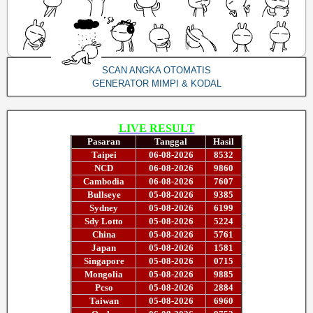
SCAN ANGKA OTOMATIS
GENERATOR MIMPI & KODAL