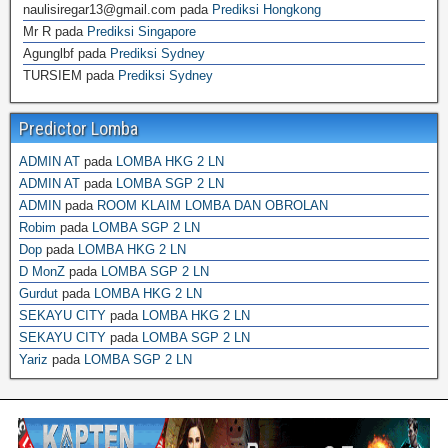
naulisiregar13@gmail.com
pada
Prediksi Hongkong
Mr R
pada
Prediksi Singapore
Agunglbf
pada
Prediksi Sydney
TURSIEM
pada
Prediksi Sydney
Predictor Lomba
ADMIN AT
pada
LOMBA HKG 2 LN
ADMIN AT
pada
LOMBA SGP 2 LN
ADMIN
pada
ROOM KLAIM LOMBA DAN OBROLAN
Robim
pada
LOMBA SGP 2 LN
Dop
pada
LOMBA HKG 2 LN
D MonZ
pada
LOMBA SGP 2 LN
Gurdut
pada
LOMBA HKG 2 LN
SEKAYU CITY
pada
LOMBA HKG 2 LN
SEKAYU CITY
pada
LOMBA SGP 2 LN
Yariz
pada
LOMBA SGP 2 LN