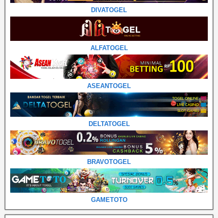
DIVATOGEL
ALFATOGEL
ASEANTOGEL
DELTATOGEL
BRAVOTOGEL
GAMETOTO