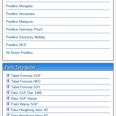
Prediksi Mongolia
Prediksi Nusantara
Prediksi Malaysia
Prediksi Germany Plus5
Prediksi Kentucky Midday
Prediksi NCD
All Room Prediksi
Paito Terpopuler
Tabel Formula SGP
Tabel Formula HKG
Tabel Formula SDY
Data SGP Dari 1986
Data SGP Harian
Paito Warna SGP
Data Hongkong Versi 4D
Data Hongkong Versi 6D