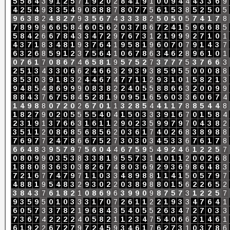
5
5
8
4
3
9
1
2
5
7
1
9
2
0
2
8
4
1
9
1
0
0
9
4
4
4
3
3
6
9
4
2
5
4
9
3
3
5
4
9
0
8
8
8
7
8
0
7
7
5
6
1
5
3
8
5
2
5
0
5
9
6
3
8
2
4
8
2
7
9
3
5
6
7
4
3
3
3
8
2
5
0
5
0
5
7
4
1
7
8
7
8
9
9
9
6
6
5
8
4
6
0
5
6
2
0
3
7
8
6
7
2
4
1
5
9
6
6
8
5
5
8
4
2
6
6
7
8
4
3
3
4
7
2
9
7
6
7
3
1
2
1
9
9
9
2
7
1
0
1
4
3
7
1
8
3
4
8
1
9
3
7
6
4
1
9
5
8
1
9
6
0
7
0
7
9
1
4
3
7
6
3
2
6
8
5
9
1
2
3
7
5
6
4
1
0
6
7
8
6
3
4
6
2
8
9
6
1
0
1
0
7
6
1
7
0
8
6
7
4
6
5
8
1
9
5
7
5
2
7
3
7
7
7
5
3
7
6
6
3
2
5
1
3
4
3
3
0
6
6
2
4
6
6
3
2
9
3
9
3
8
5
9
5
5
0
0
0
8
8
8
5
3
0
3
9
1
8
3
2
4
4
6
7
4
7
7
1
1
2
9
3
1
0
1
5
8
2
1
3
9
4
8
5
4
8
6
9
9
9
0
8
3
8
2
2
4
0
5
5
8
8
6
6
3
2
0
0
9
9
8
8
4
3
7
6
7
5
8
4
5
2
8
1
9
0
9
5
1
6
5
6
0
3
3
6
0
6
7
4
1
4
9
8
8
0
7
2
0
2
6
7
0
1
1
3
2
8
5
4
4
1
1
7
8
8
5
4
4
8
1
8
2
7
9
0
2
0
5
5
5
5
4
0
4
1
5
0
3
3
3
9
1
6
7
0
1
5
8
4
2
3
1
9
1
3
7
6
6
3
1
6
1
1
2
9
0
2
3
5
9
9
7
9
7
0
4
3
8
2
3
5
1
1
2
0
8
6
8
5
6
8
5
6
2
0
3
6
1
7
4
0
2
6
8
3
8
9
8
8
7
6
9
7
7
2
4
7
8
6
6
7
5
2
7
3
0
3
0
3
4
5
3
3
6
7
6
1
7
8
6
6
4
8
3
9
5
7
9
7
5
6
0
4
4
6
7
5
9
5
4
9
2
4
6
1
2
2
5
7
0
8
0
9
9
0
3
5
3
8
3
3
8
1
9
5
5
7
3
1
4
0
1
1
2
0
0
2
6
8
1
8
8
0
8
3
6
3
0
3
8
2
6
7
4
8
0
3
6
9
2
9
3
6
9
8
6
4
8
3
7
2
1
6
7
7
4
7
9
7
1
1
0
3
3
4
8
9
8
8
1
1
4
1
5
0
5
7
9
7
4
8
8
1
9
5
4
8
3
2
9
3
0
2
2
0
3
8
9
8
8
0
1
5
6
2
2
6
5
2
3
8
4
3
7
6
1
8
2
1
0
8
6
9
6
3
9
9
0
9
8
7
5
7
3
1
2
2
5
7
9
3
5
9
5
0
1
0
3
3
3
1
7
0
7
2
6
1
1
2
2
1
9
3
3
4
7
6
4
1
6
0
5
7
3
3
7
8
2
1
9
6
8
4
3
5
4
0
5
5
2
6
3
4
7
2
7
0
3
3
7
3
6
7
4
2
2
2
2
4
0
5
8
2
1
1
2
3
4
7
5
4
0
6
6
2
1
4
6
1
6
1
9
2
2
6
7
2
7
9
7
2
4
5
9
3
4
6
1
7
6
2
7
3
1
0
3
7
8
6