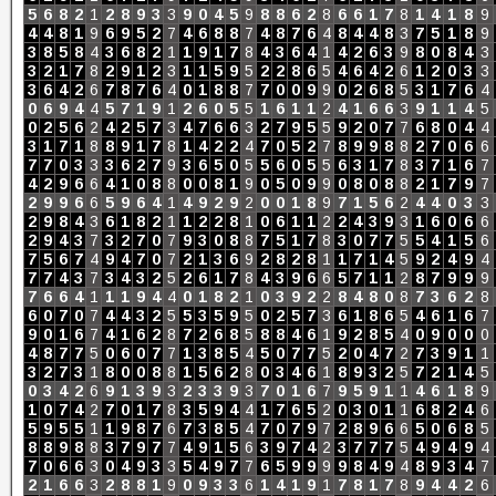
5
6
8
2
1
2
8
9
3
3
9
0
4
5
9
8
8
6
2
8
6
6
1
7
8
1
4
1
8
9
4
4
8
1
9
6
9
5
2
7
4
6
8
8
7
4
8
7
6
4
8
4
4
8
3
7
5
1
8
9
3
8
5
8
4
3
6
8
2
1
1
9
1
7
8
4
3
6
4
1
4
2
6
3
9
8
0
8
4
3
3
2
1
7
8
2
9
1
2
3
1
1
5
9
5
2
2
8
6
5
4
6
4
2
6
1
2
0
3
3
3
6
4
2
6
7
8
7
6
4
0
1
8
8
7
7
0
0
9
9
0
2
6
8
5
3
1
7
6
4
0
6
9
4
4
5
7
1
9
1
2
6
0
5
5
1
6
1
1
2
4
1
6
6
3
9
1
1
4
5
0
2
5
6
2
4
2
5
7
3
4
7
6
6
3
2
7
9
5
5
9
2
0
7
7
6
8
0
4
4
3
1
7
1
8
8
9
1
7
8
1
4
2
2
4
7
0
5
2
7
8
9
9
8
8
2
7
0
6
6
7
7
0
3
3
3
6
2
7
9
3
6
5
0
5
5
6
0
5
5
6
3
1
7
8
3
7
1
6
7
4
2
9
6
6
4
1
0
8
8
0
0
8
1
9
0
5
0
9
9
0
8
0
8
8
2
1
7
9
7
2
9
9
6
6
5
9
6
4
1
4
9
2
9
2
0
0
1
8
9
7
1
5
6
2
4
4
0
3
3
2
9
8
4
3
6
1
8
2
1
1
2
2
8
1
0
6
1
1
2
2
4
3
9
3
1
6
0
6
6
2
9
4
3
7
3
2
7
0
7
9
3
0
8
8
7
5
1
7
8
3
0
7
7
5
5
4
1
5
6
7
5
6
7
4
9
4
7
0
7
2
1
3
6
9
2
8
2
8
1
1
7
1
4
5
9
2
4
9
4
7
7
4
3
7
3
4
3
2
5
2
6
1
7
8
4
3
9
6
6
5
7
1
1
2
8
7
9
9
9
7
6
6
4
1
1
1
9
4
4
0
1
8
2
1
0
3
9
2
2
8
4
8
0
8
7
3
6
2
8
6
0
7
0
7
4
4
3
2
5
5
3
5
9
5
0
2
5
7
3
6
1
8
6
5
4
6
1
6
7
9
0
1
6
7
4
1
6
2
8
7
2
6
8
5
8
8
4
6
1
9
2
8
5
4
0
9
0
0
0
4
8
7
7
5
0
6
0
7
7
1
3
8
5
4
5
0
7
7
5
2
0
4
7
2
7
3
9
1
1
3
2
7
3
1
8
0
0
8
8
1
5
6
2
8
0
3
4
6
1
8
9
3
2
5
7
2
1
4
5
0
3
4
2
6
9
1
3
9
3
2
3
3
9
3
7
0
1
6
7
9
5
9
1
1
4
6
1
8
9
1
0
7
4
2
7
0
1
7
8
3
5
9
4
4
1
7
6
5
2
0
3
0
1
1
6
8
2
4
6
5
9
5
5
1
1
9
8
7
6
7
3
8
5
4
7
0
7
9
7
2
8
9
6
6
5
0
6
8
5
8
8
9
8
8
3
7
9
7
7
4
9
1
5
6
3
9
7
4
2
3
7
7
7
5
4
9
4
9
4
7
0
6
6
3
0
4
9
3
3
5
4
9
7
7
6
5
9
9
9
9
8
4
9
4
8
9
3
4
7
2
1
6
6
3
2
8
8
1
9
0
9
3
3
6
1
4
1
9
1
7
8
1
7
8
9
4
4
2
6