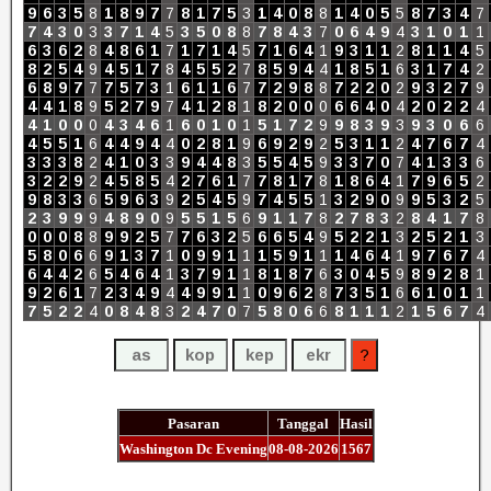
9
6
3
5
8
1
8
9
7
7
8
1
7
5
3
1
4
0
8
8
1
4
0
5
5
8
7
3
4
7
7
4
3
0
3
3
7
1
4
5
3
5
0
8
8
7
8
4
3
7
0
6
4
9
4
3
1
0
1
1
6
3
6
2
8
4
8
6
1
7
1
7
1
4
5
7
1
6
4
1
9
3
1
1
2
8
1
1
4
5
8
2
5
4
9
4
5
1
7
8
4
5
5
2
7
8
5
9
4
4
1
8
5
1
6
3
1
7
4
2
6
8
9
7
7
7
5
7
3
1
6
1
1
6
7
7
2
9
8
8
7
2
2
0
2
9
3
2
7
9
4
4
1
8
9
5
2
7
9
7
4
1
2
8
1
8
2
0
0
0
6
6
4
0
4
2
0
2
2
4
4
1
0
0
0
4
3
4
6
1
6
0
1
0
1
5
1
7
2
9
9
8
3
9
3
9
3
0
6
6
4
5
5
1
6
4
4
9
4
4
0
2
8
1
9
6
9
2
9
2
5
3
1
1
2
4
7
6
7
4
3
3
3
8
2
4
1
0
3
3
9
4
4
8
3
5
5
4
5
9
3
3
7
0
7
4
1
3
3
6
3
2
2
9
2
4
5
8
5
4
2
7
6
1
7
7
8
1
7
8
1
8
6
4
1
7
9
6
5
2
9
8
3
3
6
5
9
6
3
9
2
5
4
5
9
7
4
5
5
1
3
2
9
0
9
9
5
3
2
5
2
3
9
9
9
4
8
9
0
9
5
5
1
5
6
9
1
1
7
8
2
7
8
3
2
8
4
1
7
8
0
0
0
8
8
9
9
2
5
7
7
6
3
2
5
6
6
5
4
9
5
2
2
1
3
2
5
2
1
3
5
8
0
6
6
9
1
3
7
1
0
9
9
1
1
1
5
9
1
1
1
4
6
4
1
9
7
6
7
4
6
4
4
2
6
5
4
6
4
1
3
7
9
1
1
8
1
8
7
6
3
0
4
5
9
8
9
2
8
1
9
2
6
1
7
2
3
4
9
4
4
9
9
1
1
0
9
6
2
8
7
3
5
1
6
6
1
0
1
1
7
5
2
2
4
0
8
4
8
3
2
4
7
0
7
5
8
0
6
6
8
1
1
1
2
1
5
6
7
4
Pasaran
Tanggal
Hasil
Washington Dc Evening
08-08-2026
1567