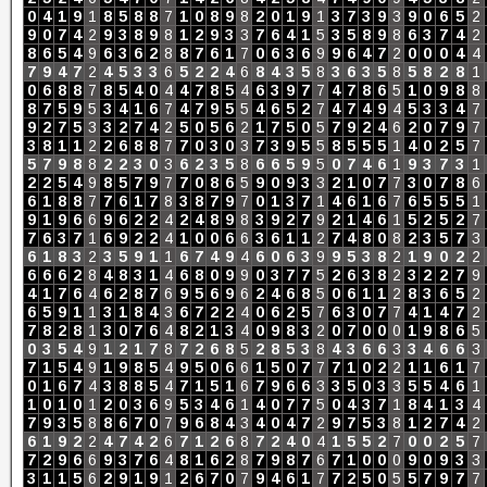
0
4
1
9
1
8
5
8
8
7
1
0
8
9
8
2
0
1
9
1
3
7
3
9
3
9
0
6
5
2
9
0
7
4
2
9
3
8
9
8
1
2
9
3
3
7
6
4
1
5
3
5
8
9
8
6
3
7
4
2
8
6
5
4
9
6
3
6
2
8
8
7
6
1
7
0
6
3
6
9
9
6
4
7
2
0
0
0
4
4
7
9
4
7
2
4
5
3
3
6
5
2
2
4
6
8
4
3
5
8
3
6
3
5
8
5
8
2
8
1
0
6
8
8
7
8
5
4
0
4
4
7
8
5
4
6
3
9
7
7
4
7
8
6
5
1
0
9
8
8
8
7
5
9
5
3
4
1
6
7
4
7
9
5
5
4
6
5
2
7
4
7
4
9
4
5
3
3
4
7
9
2
7
5
3
3
2
7
4
2
5
0
5
6
2
1
7
5
0
5
7
9
2
4
6
2
0
7
9
7
3
8
1
1
2
2
6
8
8
7
7
0
3
0
3
7
3
9
5
5
8
5
5
5
1
4
0
2
5
7
5
7
9
8
8
2
2
3
0
3
6
2
3
5
8
6
6
5
9
5
0
7
4
6
1
9
3
7
3
1
2
2
5
4
9
8
5
7
9
7
7
0
8
6
5
9
0
9
3
3
2
1
0
7
7
3
0
7
8
6
6
1
8
8
7
7
6
1
7
8
3
8
7
9
7
0
1
3
7
1
4
6
1
6
7
6
5
5
5
1
9
1
9
6
6
9
6
2
2
4
2
4
8
9
8
3
9
2
7
9
2
1
4
6
1
5
2
5
2
7
7
6
3
7
1
6
9
2
2
4
1
0
0
6
6
3
6
1
1
2
7
4
8
0
8
2
3
5
7
3
6
1
8
3
2
3
5
9
1
1
6
7
4
9
4
6
0
6
3
9
9
5
3
8
2
1
9
0
2
2
6
6
6
2
8
4
8
3
1
4
6
8
0
9
9
0
3
7
7
5
2
6
3
8
2
3
2
2
7
9
4
1
7
6
4
6
2
8
7
6
9
5
6
9
6
2
4
6
8
5
0
6
1
1
2
8
3
6
5
2
6
5
9
1
1
3
1
8
4
3
6
7
2
2
4
0
6
2
5
7
6
3
0
7
7
4
1
4
7
2
7
8
2
8
1
3
0
7
6
4
8
2
1
3
4
0
9
8
3
2
0
7
0
0
0
1
9
8
6
5
0
3
5
4
9
1
2
1
7
8
7
2
6
8
5
2
8
5
3
8
4
3
6
6
3
3
4
6
6
3
7
1
5
4
9
1
9
8
5
4
9
5
0
6
6
1
5
0
7
7
7
1
0
2
2
1
1
6
1
7
0
1
6
7
4
3
8
8
5
4
7
1
5
1
6
7
9
6
6
3
3
5
0
3
3
5
5
4
6
1
1
0
1
0
1
2
0
3
6
9
5
3
4
6
1
4
0
7
7
5
0
4
3
7
1
8
4
1
3
4
7
9
3
5
8
8
6
7
0
7
9
6
8
4
3
4
0
4
7
2
9
7
5
3
8
1
2
7
4
2
6
1
9
2
2
4
7
4
2
6
7
1
2
6
8
7
2
4
0
4
1
5
5
2
7
0
0
2
5
7
7
2
9
6
6
9
3
7
6
4
8
1
6
2
8
7
9
8
7
6
7
1
0
0
0
9
0
9
3
3
3
1
1
5
6
2
9
1
9
1
2
6
7
0
7
9
4
6
1
7
7
2
5
0
5
5
7
9
7
7