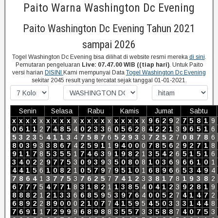
Paito Warna Washington Dc Evening
Paito Washington Dc Evening Tahun 2021
sampai 2026
Togel Washington Dc Evening bisa dilihat di website resmi mereka
di sini
.
Pemutaran pengeluaran
Live: 07.47.00 WIB ((tiap hari)
. Untuk Paito
versi harian
DISINI
Kami mempunyai Data
Togel Washington Dc Evening
sekitar 2045 result yang tercatat sejak tanggal 01-01-2021.
Senin
Selasa
Rabu
Kamis
Jumat
Sabtu
x
x
x
x
x
x
x
x
x
x
x
x
x
x
x
x
x
x
x
x
9
6
2
9
2
7
5
8
1
9
0
6
1
1
2
7
4
8
5
4
0
2
3
3
6
0
5
6
2
8
4
2
2
1
3
9
6
5
1
6
5
3
2
3
5
4
1
1
3
4
7
5
8
7
6
5
2
9
3
3
7
2
5
2
7
0
8
7
8
6
8
0
3
9
3
3
8
6
7
4
2
5
9
1
1
9
4
0
0
0
7
8
5
6
2
9
2
7
1
8
9
1
1
7
8
5
3
5
5
1
7
4
6
3
9
1
9
8
2
1
3
5
4
2
6
5
1
5
1
6
3
4
0
2
2
9
7
7
5
3
0
9
3
9
3
5
0
8
0
8
1
0
3
6
9
6
6
1
0
1
4
4
1
5
6
1
0
8
2
1
0
5
7
9
7
9
5
1
0
1
6
8
9
6
6
5
3
4
9
4
7
8
6
4
1
3
7
7
5
3
7
6
2
5
7
7
4
1
2
3
3
8
1
7
8
1
9
3
8
2
6
7
7
7
5
4
7
7
1
8
3
1
8
2
1
1
3
8
5
4
0
4
1
2
3
9
2
8
1
9
8
8
8
2
1
2
1
3
3
6
6
8
5
9
5
3
9
7
6
4
0
0
5
2
7
4
1
4
7
2
6
8
9
2
2
8
9
0
0
0
2
1
0
7
7
4
1
5
9
5
4
5
0
3
3
3
1
4
4
8
7
6
9
1
1
7
2
9
9
9
6
8
9
8
8
3
5
5
7
3
3
5
8
8
7
4
0
7
5
3