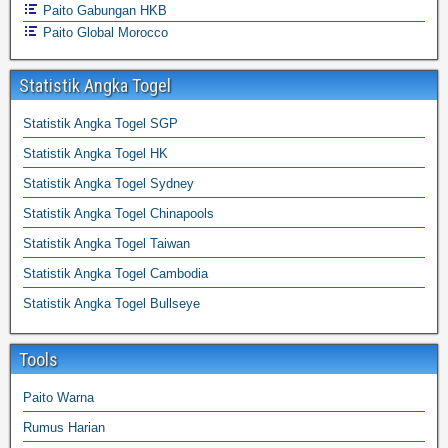
Paito Gabungan HKB
Paito Global Morocco
Statistik Angka Togel
Statistik Angka Togel SGP
Statistik Angka Togel HK
Statistik Angka Togel Sydney
Statistik Angka Togel Chinapools
Statistik Angka Togel Taiwan
Statistik Angka Togel Cambodia
Statistik Angka Togel Bullseye
Tools
Paito Warna
Rumus Harian