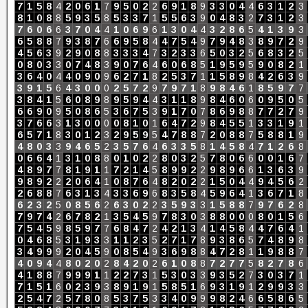
7
1
5
8
4
2
0
6
1
7
9
5
0
2
2
6
9
1
8
9
3
3
0
4
4
6
3
1
2
3
8
1
0
8
8
5
9
3
5
8
5
3
3
7
1
5
5
6
3
9
0
4
8
3
2
7
3
1
2
3
7
6
0
6
6
3
7
0
4
4
1
0
6
9
6
1
3
0
4
4
3
2
8
6
5
4
1
3
9
3
6
5
8
8
7
9
3
8
7
6
6
9
5
8
4
4
7
5
4
9
7
9
4
8
3
8
9
7
2
9
4
5
6
3
9
2
9
0
8
8
3
3
3
4
7
3
2
3
3
6
5
0
3
2
5
6
8
3
2
5
0
8
0
3
3
0
7
4
8
3
9
0
7
6
4
6
0
6
8
5
1
9
5
9
5
9
0
8
2
1
3
6
4
0
4
4
0
9
0
9
6
2
7
1
8
2
5
3
7
1
1
5
8
9
8
4
2
6
3
9
3
9
1
5
6
4
3
0
0
0
2
5
7
2
9
7
9
7
1
8
9
8
4
6
1
8
5
9
7
7
3
8
4
1
5
6
0
8
9
8
9
5
9
4
4
3
1
1
8
9
8
4
6
0
6
0
9
5
0
5
6
6
9
0
9
5
0
8
6
5
3
6
7
5
3
9
1
7
0
7
8
6
9
8
8
7
7
2
7
9
3
7
6
6
3
1
3
0
0
0
0
8
1
0
1
6
4
7
2
9
8
4
5
5
1
3
3
1
9
1
6
5
7
1
8
3
0
1
2
3
2
9
5
9
5
4
7
8
8
7
2
0
8
8
7
5
8
8
1
9
4
8
0
3
3
9
4
6
5
2
3
5
7
6
4
6
3
3
5
8
1
4
5
8
4
7
1
2
6
8
0
6
6
4
1
3
1
0
8
8
0
1
0
2
2
8
0
3
2
5
7
8
0
6
6
0
0
1
6
7
4
8
9
7
7
8
1
9
1
1
7
2
1
4
5
8
9
9
2
2
9
8
9
6
6
1
3
6
3
9
9
8
9
2
2
2
0
6
4
1
0
8
7
6
4
8
2
0
2
2
1
5
0
4
4
9
4
5
6
2
2
6
8
8
7
6
3
1
3
4
3
3
6
9
6
8
3
5
8
4
5
9
6
4
1
3
6
7
1
8
6
2
3
2
5
0
8
5
6
2
6
3
0
2
2
3
5
9
3
3
1
5
8
8
7
9
7
6
2
8
7
9
7
4
2
6
7
8
2
1
3
5
4
5
9
7
8
3
0
3
8
8
0
0
0
8
0
1
5
6
7
5
4
5
9
8
5
9
7
7
6
8
4
7
2
4
2
1
3
4
1
4
5
8
4
4
7
6
4
1
0
4
6
8
5
3
1
9
3
3
1
1
2
3
5
2
7
1
7
8
9
3
8
6
5
7
4
8
9
8
3
4
9
9
9
2
0
4
5
9
0
8
5
4
9
3
6
9
8
8
4
7
2
8
1
1
9
8
8
7
4
0
9
4
4
8
0
2
0
2
8
4
2
0
2
6
1
0
8
8
7
2
7
7
5
8
2
7
8
6
4
1
8
8
7
9
9
9
1
1
2
2
7
3
1
5
3
0
3
3
9
3
5
2
7
3
0
3
7
1
7
1
5
1
6
0
2
3
9
3
8
9
1
9
1
5
8
5
1
6
9
3
1
9
1
2
9
9
3
3
2
5
4
7
2
5
7
8
0
8
5
3
7
5
3
3
4
0
9
9
9
8
2
4
6
6
5
8
6
5