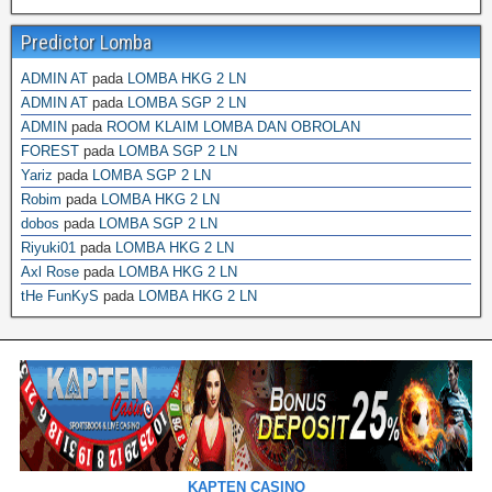
Predictor Lomba
ADMIN AT
pada
LOMBA HKG 2 LN
ADMIN AT
pada
LOMBA SGP 2 LN
ADMIN
pada
ROOM KLAIM LOMBA DAN OBROLAN
FOREST
pada
LOMBA SGP 2 LN
Yariz
pada
LOMBA SGP 2 LN
Robim
pada
LOMBA HKG 2 LN
dobos
pada
LOMBA SGP 2 LN
Riyuki01
pada
LOMBA HKG 2 LN
Axl Rose
pada
LOMBA HKG 2 LN
tHe FunKyS
pada
LOMBA HKG 2 LN
KAPTEN CASINO