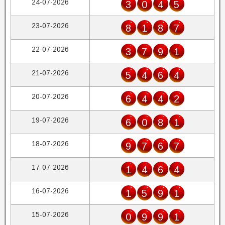
24-07-2026
3
0
4
5
23-07-2026
8
1
8
7
22-07-2026
3
7
9
1
21-07-2026
5
4
6
4
20-07-2026
6
4
4
2
19-07-2026
6
0
8
1
18-07-2026
9
7
6
7
17-07-2026
1
4
6
4
16-07-2026
1
5
9
1
15-07-2026
0
9
9
1