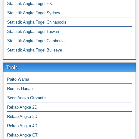
Statistik Angka Togel HK
Statistik Angka Togel Sydney
Statistik Angka Togel Chinapools
Statistik Angka Togel Taiwan
Statistik Angka Togel Cambodia
Statistik Angka Togel Bullseye
Tools
Paito Warna
Rumus Harian
Scan Angka Otomatis
Rekap Angka 2D
Rekap Angka 3D
Rekap Angka 4D
Rekap Angka CT