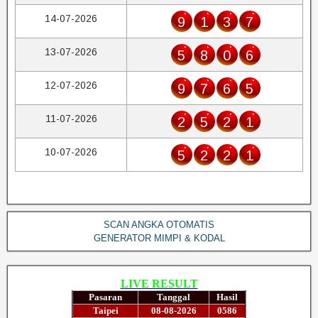
14-07-2026
9
1
3
7
13-07-2026
5
8
0
6
12-07-2026
9
7
6
5
11-07-2026
2
5
2
1
10-07-2026
5
2
2
1
SCAN ANGKA OTOMATIS
GENERATOR MIMPI & KODAL