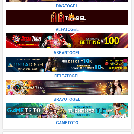
DIVATOGEL
ALFATOGEL
ASEANTOGEL
DELTATOGEL
BRAVOTOGEL
GAMETOTO