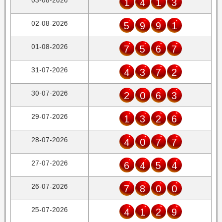
03-08-2026
1
4
1
3
02-08-2026
5
9
9
1
01-08-2026
7
5
6
7
31-07-2026
4
3
7
2
30-07-2026
2
0
6
3
29-07-2026
1
3
2
6
28-07-2026
4
0
7
7
27-07-2026
6
4
5
4
26-07-2026
7
8
0
0
25-07-2026
4
1
2
9