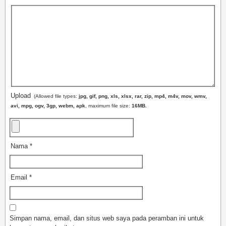
Upload
(Allowed file types:
jpg, gif, png, xls, xlsx, rar, zip, mp4, m4v, mov, wmv,
avi, mpg, ogv, 3gp, webm, apk
, maximum file size:
16MB.
Nama
*
Email
*
Simpan nama, email, dan situs web saya pada peramban ini untuk