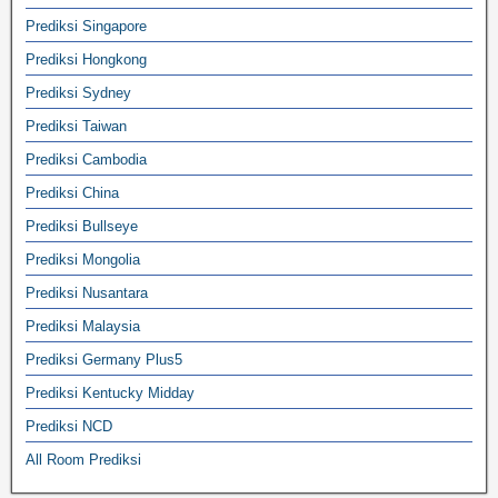
Prediksi Singapore
Prediksi Hongkong
Prediksi Sydney
Prediksi Taiwan
Prediksi Cambodia
Prediksi China
Prediksi Bullseye
Prediksi Mongolia
Prediksi Nusantara
Prediksi Malaysia
Prediksi Germany Plus5
Prediksi Kentucky Midday
Prediksi NCD
All Room Prediksi